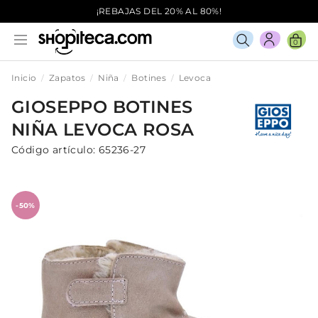
¡REBAJAS DEL 20% AL 80%!
0
Inicio
Zapatos
Niña
Botines
Levoca
GIOSEPPO
BOTINES
NIÑA
LEVOCA
ROSA
Código artículo:
65236-27
-50%