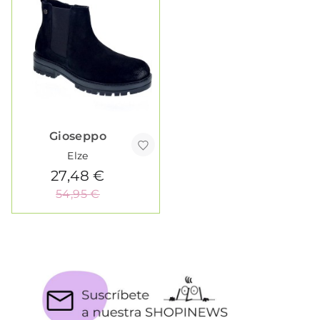
Gioseppo
Elze
27,48 €
54,95 €