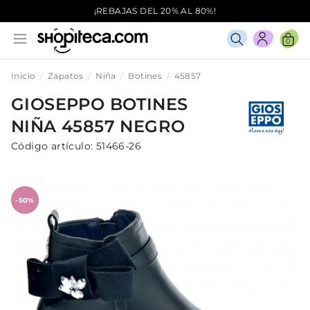
¡REBAJAS DEL 20% AL 80%!
0
Inicio
Zapatos
Niña
Botines
45857
GIOSEPPO
BOTINES
NIÑA
45857
NEGRO
Código artículo:
51466-26
-50%