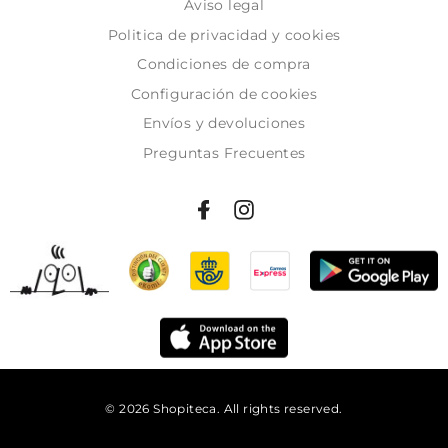
Aviso legal
Politica de privacidad y cookies
Condiciones de compra
Configuración de cookies
Envíos y devoluciones
Preguntas Frecuentes
© 2026 Shopiteca. All rights reserved.
Añadir al carrito