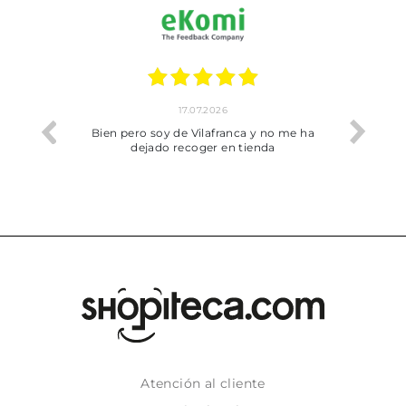
17.07.2026
he trobat
Bien pero soy de Vilafranca y no me ha
dejado recoger en tienda
Atención al cliente