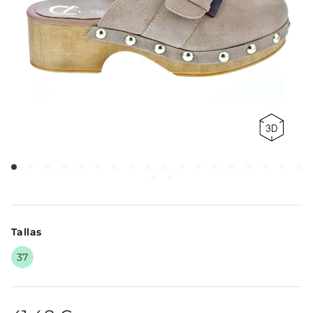
Tallas
37