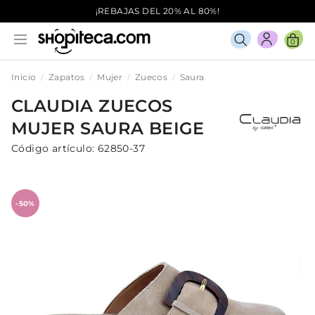
¡REBAJAS DEL 20% AL 80%!
0
Inicio
Zapatos
Mujer
Zuecos
Saura
CLAUDIA
ZUECOS
MUJER
SAURA
BEIGE
Código artículo:
62850-37
-50%