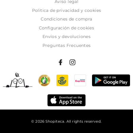
Aviso legal
Politica de privacidad y cookies
Condiciones de compra
Configuración de cookies
Envíos y devoluciones
Preguntas Frecuentes
© 2026 Shopiteca. All rights reserved.
Añadir al carrito