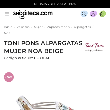
¡REBAJAS DEL 20% AL 80%!
0
Inicio
Zapatos
Mujer
Zapatos tacón
Alpargatas
Noa
TONI PONS
ALPARGATAS
MUJER
NOA
BEIGE
Código artículo:
62891-40
-50%