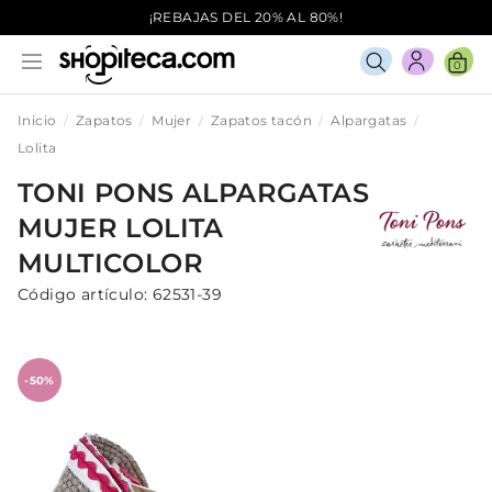
¡REBAJAS DEL 20% AL 80%!
0
Inicio
Zapatos
Mujer
Zapatos tacón
Alpargatas
Lolita
TONI PONS
ALPARGATAS
MUJER
LOLITA
MULTICOLOR
Código artículo:
62531-39
-50%