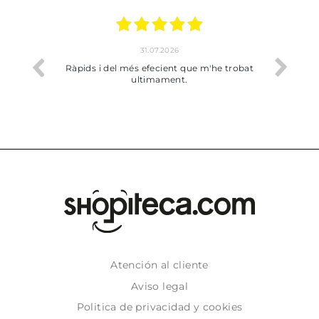
31.07.2026
io
Ràpids i del més efecient que m'he trobat
Bien p
ultimament.
Atención al cliente
Aviso legal
Politica de privacidad y cookies