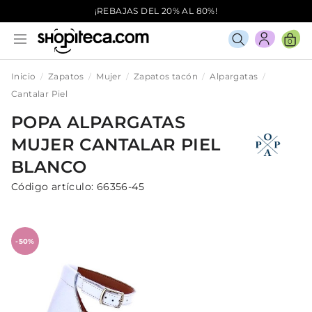
¡REBAJAS DEL 20% AL 80%!
0
Inicio
Zapatos
Mujer
Zapatos tacón
Alpargatas
Cantalar Piel
POPA
ALPARGATAS
MUJER
CANTALAR PIEL
BLANCO
Código artículo:
66356-45
-50%