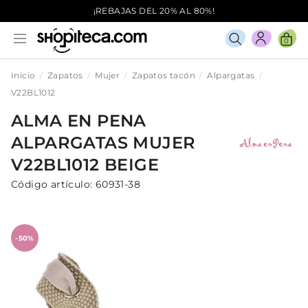
¡REBAJAS DEL 20% AL 80%!
0
Inicio
Zapatos
Mujer
Zapatos tacón
Alpargatas
V22BL1012
ALMA EN PENA
ALPARGATAS
MUJER
V22BL1012
BEIGE
Código artículo:
60931-38
-50%