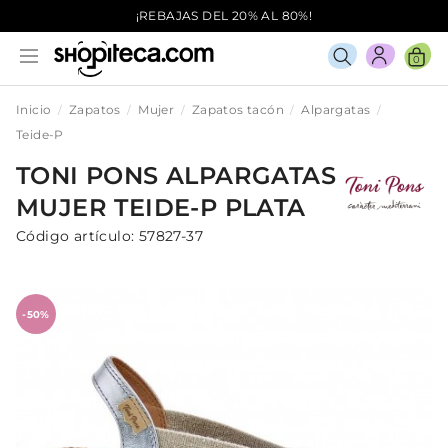
¡REBAJAS DEL 20% AL 80%!
0
Inicio
Zapatos
Mujer
Zapatos tacón
Alpargatas
Teide-P
TONI PONS
ALPARGATAS
MUJER
TEIDE-P
PLATA
Código artículo:
57827-37
-50%