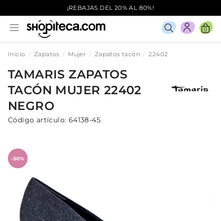
¡REBAJAS DEL 20% AL 80%!
0
Inicio
Zapatos
Mujer
Zapatos tacón
22402
TAMARIS
ZAPATOS
TACÓN
MUJER
22402
NEGRO
Código artículo:
64138-45
-50%