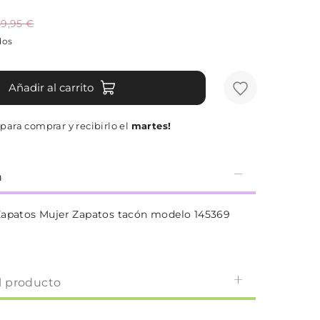
9,95 €
dos
Añadir al carrito
para comprar y recibirlo el
martes!
n
Zapatos Mujer Zapatos tacón modelo 145369
l producto