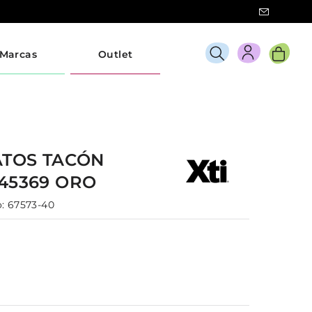
Marcas
Outlet
ATOS TACÓN
145369
ORO
:
67573-40