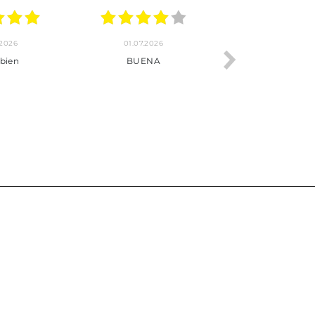
24.06.2026
23.06.2026
***
Pedido hecho, pedido
enviado, son muy
puntuales con los envíos y
muy bien empaquetados.