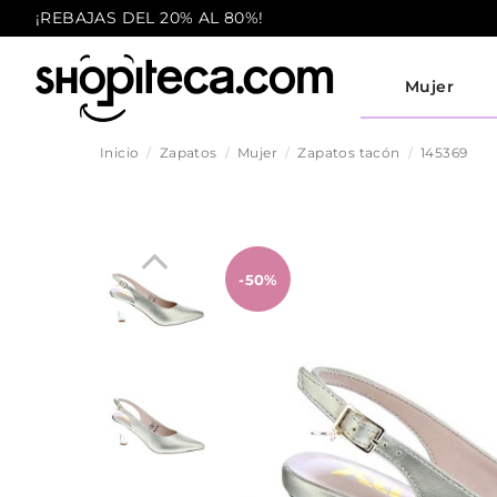
¡REBAJAS DEL 20% AL 80%!
Mujer
Inicio
Zapatos
Mujer
Zapatos tacón
145369
-50%