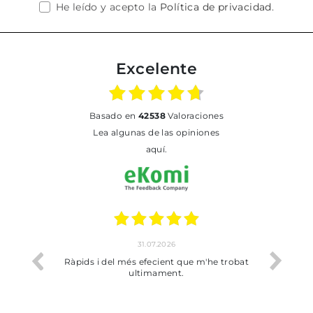
He leído y acepto la
Política de privacidad
.
Excelente
basado en
42538
Valoraciones
Lea algunas de las opiniones
aquí.
26
17.07.2026
nt que m'he trobat
Bien pero soy de Vilafranca y no me ha
nt.
dejado recoger en tienda