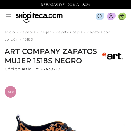
¡REBAJAS DEL 20% AL 80%!
0
Inicio
Zapatos
Mujer
Zapatos bajos
Zapatos con
cordón
1518S
ART COMPANY
ZAPATOS
MUJER
1518S
NEGRO
Código artículo:
67439-38
-50%