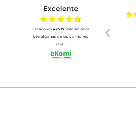
Excelente
01.07.2026
30.06.2026
basado en
42537
Valoraciones
BUENA
Tot perfecte
Lea algunas de las opiniones
aquí.