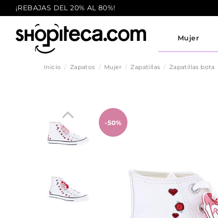
¡REBAJAS DEL 20% AL 80%!
Mujer
Inicio
Zapatos
Mujer
Zapatillas
Zapatillas bota
-50%