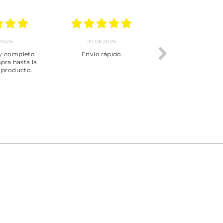
.2026
20.06.2026
17.06.2026
y completo
Envío rápido
Todo correcto.
pra hasta la
servicio
 producto.