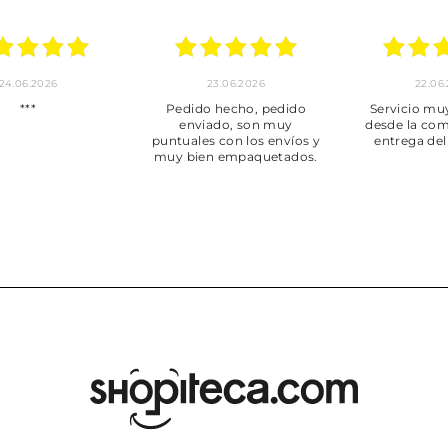
24.06.2026
23.06.2026
22.06
***
Pedido hecho, pedido
Servicio mu
enviado, son muy
desde la com
puntuales con los envíos y
entrega del
muy bien empaquetados.