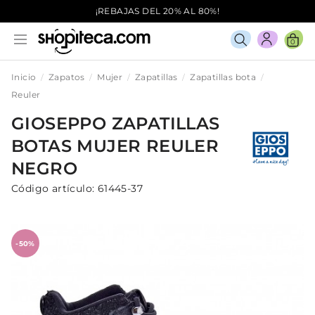
¡REBAJAS DEL 20% AL 80%!
0
Inicio
Zapatos
Mujer
Zapatillas
Zapatillas bota
Reuler
GIOSEPPO
ZAPATILLAS
BOTAS
MUJER
REULER
NEGRO
Código artículo:
61445-37
-50%