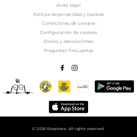
Aviso legal
Politica de privacidad y cookies
Condiciones de compra
Configuración de cookies
Envíos y devoluciones
Preguntas Frecuentes
© 2026 Shopiteca. All rights reserved.
Añadir al carrito