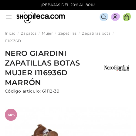
¡REBAJAS DEL 20% AL 80%!
0
Inicio
Zapatos
Mujer
Zapatillas
Zapatillas bota
I116936D
NERO GIARDINI
ZAPATILLAS BOTAS
MUJER
I116936D
MARRÓN
Código artículo:
61112-39
-50%