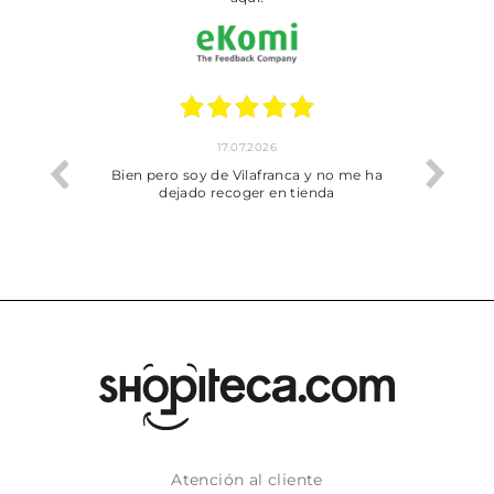
17.07.2026
he trobat
Bien pero soy de Vilafranca y no me ha
dejado recoger en tienda
Atención al cliente