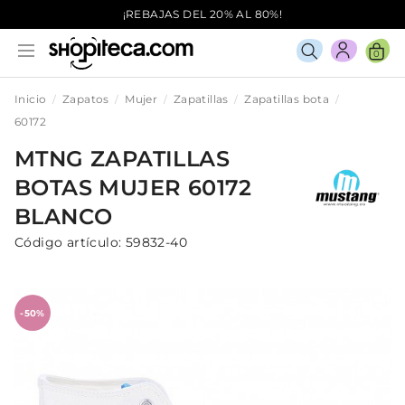
¡REBAJAS DEL 20% AL 80%!
0
Inicio
Zapatos
Mujer
Zapatillas
Zapatillas bota
60172
MTNG
ZAPATILLAS
BOTAS
MUJER
60172
BLANCO
Código artículo:
59832-40
-50%