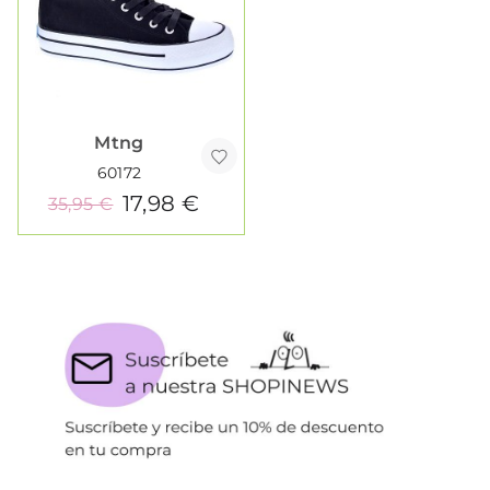
Mtng
60172
17,98 €
35,95 €