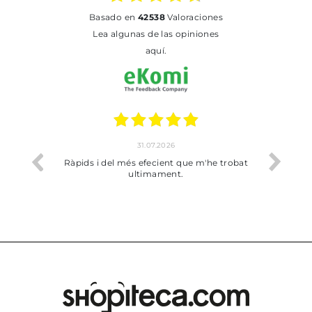
basado en
42538
Valoraciones
Lea algunas de las opiniones
aquí.
17.07.2026
he trobat
Bien pero soy de Vilafranca y no me ha
dejado recoger en tienda