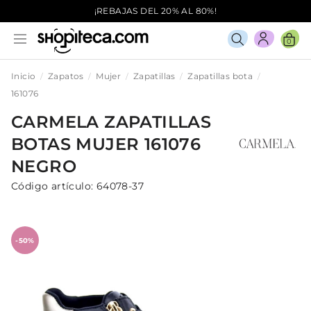
¡REBAJAS DEL 20% AL 80%!
0
Inicio
Zapatos
Mujer
Zapatillas
Zapatillas bota
161076
CARMELA
ZAPATILLAS
BOTAS
MUJER
161076
NEGRO
Código artículo:
64078-37
-50%