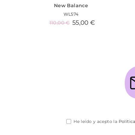
New Balance
WL574
55,00 €
110,00 €
Añadir al carrito
He leído y acepto la
Polític