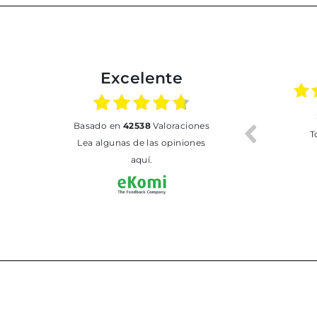
Excelente
02.07.2026
01.07.2026
basado en
42538
Valoraciones
Todo bien
BUENA
T
Lea algunas de las opiniones
aquí.