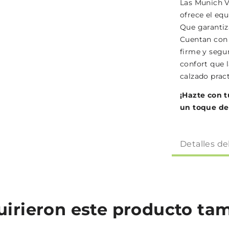
Las Munich V
ofrece el equ
Que garantiza
Cuentan con 
firme y segur
confort que 
calzado prac
¡Hazte con t
un toque de e
Detalles de
quirieron este producto t