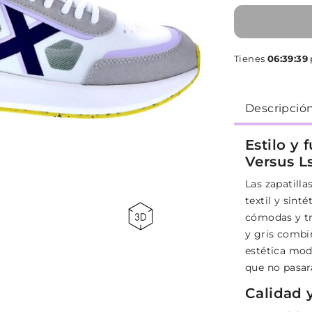
Tienes
06:39:38
Descripció
Estilo y 
Versus L
Las zapatill
textil y sinté
cómodas y tra
y gris combi
estética mode
que no pasar
Calidad 