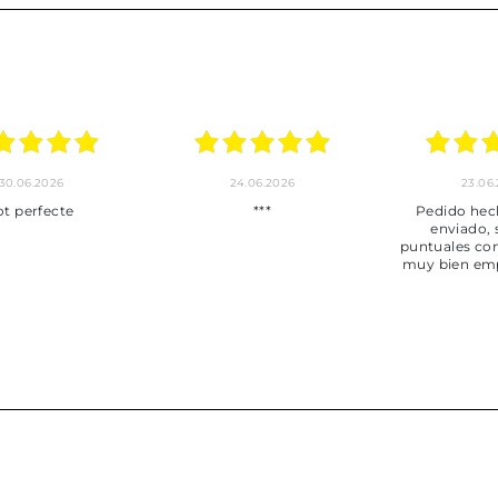
30.06.2026
24.06.2026
23.06
ot perfecte
***
Pedido hec
enviado,
puntuales con
muy bien em