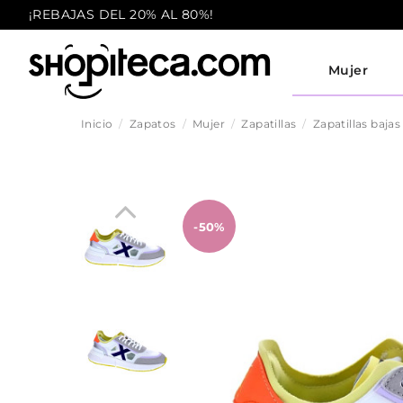
¡REBAJAS DEL 20% AL 80%!
Mujer
Inicio
Zapatos
Mujer
Zapatillas
Zapatillas bajas
-50%