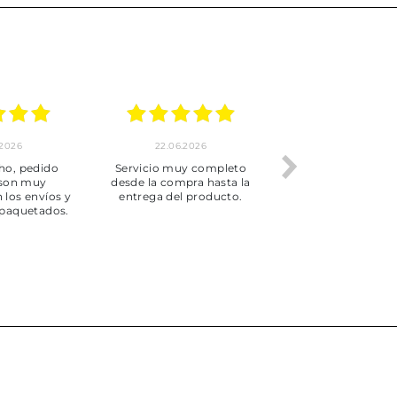
.2026
22.06.2026
20.06.2026
ho, pedido
Servicio muy completo
Envío rápid
 son muy
desde la compra hasta la
 los envíos y
entrega del producto.
paquetados.