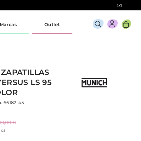
Marcas
Outlet
H
ZAPATILLAS
VERSUS LS 95
OLOR
:
66182-45
110,00 €
dos