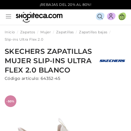
¡REBAJAS DEL 20% AL 80%!
0
Inicio
Zapatos
Mujer
Zapatillas
Zapatillas bajas
Slip-ins Ultra Flex 2.0
SKECHERS
ZAPATILLAS
MUJER
SLIP-INS ULTRA
FLEX 2.0
BLANCO
Código artículo:
64352-45
-50%