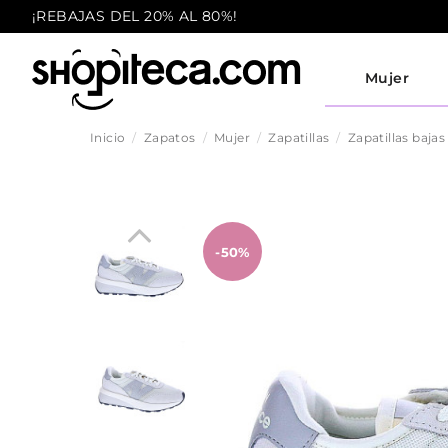
¡REBAJAS DEL 20% AL 80%!
Mujer
Inicio
Zapatos
Mujer
Zapatillas
Zapatillas bajas
-50%