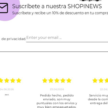
a de privacidad
.
24.06.2026
23.06.2026
22.06
***
Pedido hecho, pedido
Servicio mu
enviado, son muy
desde la com
puntuales con los envíos y
entrega del
muy bien empaquetados.