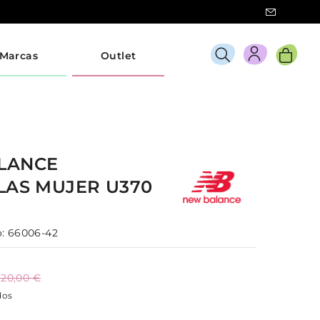
Marcas
Outlet
LANCE
LLAS
MUJER
U370
:
66006-42
120,00 €
dos