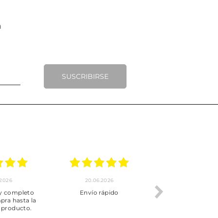
SUSCRIBIRSE
.2026
20.06.2026
17.06.2026
y completo
Envío rápido
Todo correcto.
pra hasta la
servicio
 producto.