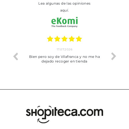
Lea algunas de las opiniones
aquí.
17.07.2026
he trobat
Bien pero soy de Vilafranca y no me ha
dejado recoger en tienda