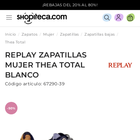
¡REBAJAS DEL 20% AL 80%!
0
Inicio
Zapatos
Mujer
Zapatillas
Zapatillas bajas
Thea Total
REPLAY
ZAPATILLAS
MUJER
THEA TOTAL
BLANCO
Código artículo:
67290-39
-50%