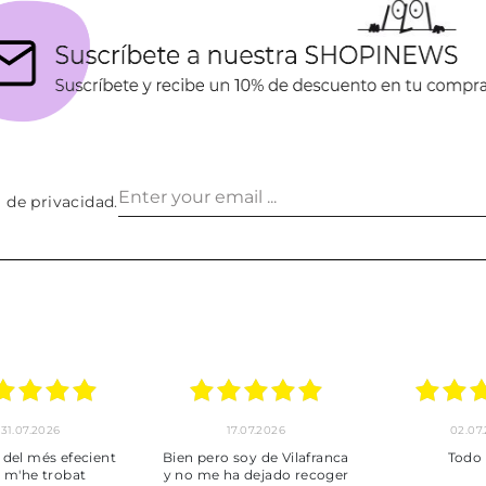
a de privacidad
.
30.06.2026
24.06.2026
Tot perfecte
***
P