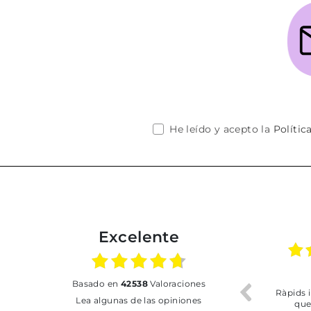
He leído y acepto la
Polític
Excelente
02.07.2026
01.07.2026
basado en
42538
Valoraciones
a
Todo bien
BUENA
Lea algunas de las opiniones
r