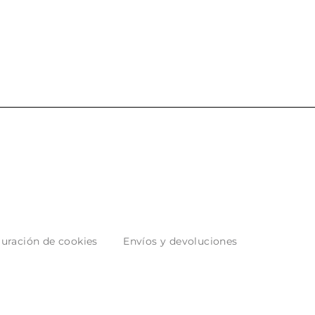
tuales con los envíos y
entrega del producto.
 bien empaquetados.
uración de cookies
Envíos y devoluciones