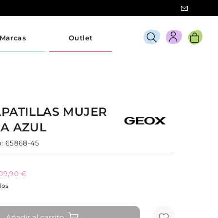
Marcas
Outlet
APATILLAS
MUJER
CA
AZUL
:
65868-45
09,90 €
dos
Añadir al carrito