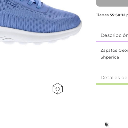
Tienes
55:50:11
p
Descripció
Zapatos Geox
Shperica
Detalles de