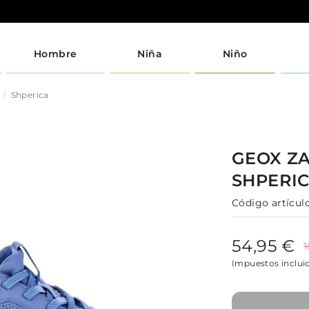
Hombre
Niña
Niño
Shperica
GEOX
Z
SHPERI
Código artículo
54,95 €
1
Impuestos inclui