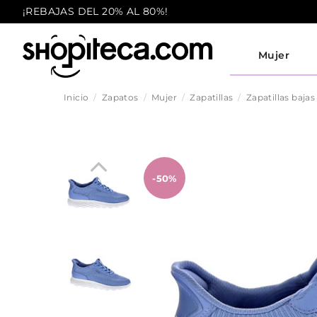
¡REBAJAS DEL 20% AL 80%!
Mujer
Inicio
Zapatos
Mujer
Zapatillas
Zapatillas bajas
-50%