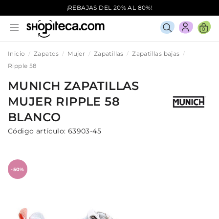
¡REBAJAS DEL 20% AL 80%!
0
Inicio
Zapatos
Mujer
Zapatillas
Zapatillas bajas
Ripple 58
MUNICH
ZAPATILLAS
MUJER
RIPPLE 58
BLANCO
Código artículo:
63903-45
-50%