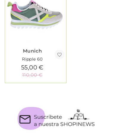
Munich
Ripple 60
55,00 €
110,00 €