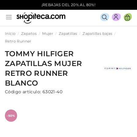
¡REBAJAS DEL 20% AL 80%!
0
Inicio
Zapatos
Mujer
Zapatillas
Zapatillas bajas
Retro Runner
TOMMY HILFIGER
ZAPATILLAS
MUJER
RETRO RUNNER
BLANCO
Código artículo:
63021-40
-50%