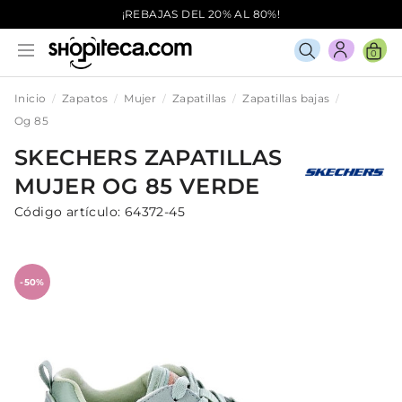
¡REBAJAS DEL 20% AL 80%!
0
Inicio
Zapatos
Mujer
Zapatillas
Zapatillas bajas
Og 85
SKECHERS
ZAPATILLAS
MUJER
OG 85
VERDE
Código artículo:
64372-45
-50%