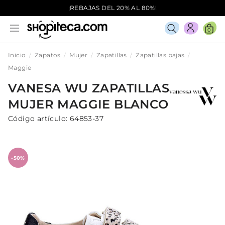
¡REBAJAS DEL 20% AL 80%!
0
Inicio
Zapatos
Mujer
Zapatillas
Zapatillas bajas
Maggie
VANESA WU
ZAPATILLAS
MUJER
MAGGIE
BLANCO
Código artículo:
64853-37
-50%