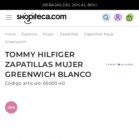
¡REBAJAS DEL 20% AL 80%!
0
Inicio
Zapatos
Mujer
Zapatillas
Zapatillas bajas
Greenwich
TOMMY HILFIGER
ZAPATILLAS
MUJER
GREENWICH
BLANCO
Código artículo:
65000-40
-50%