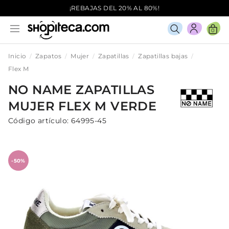
¡REBAJAS DEL 20% AL 80%!
0
Inicio
Zapatos
Mujer
Zapatillas
Zapatillas bajas
Flex M
NO NAME
ZAPATILLAS
MUJER
FLEX M
VERDE
Código artículo:
64995-45
-50%