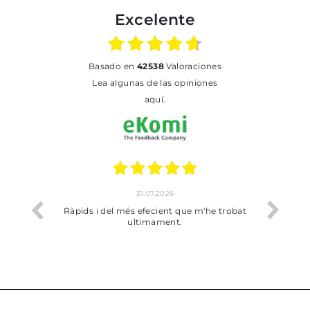
Excelente
basado en
42538
Valoraciones
Lea algunas de las opiniones
aquí.
.2026
17.07.2026
cient que m'he trobat
Bien pero soy de Vilafranca y no me ha
ament.
dejado recoger en tienda