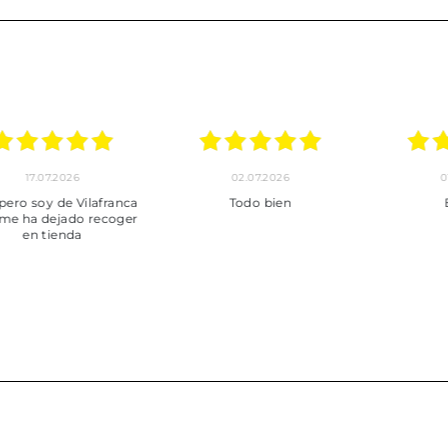
30.06.2026
24.06.2026
23.06
ot perfecte
***
Pedido hec
enviado,
puntuales con
muy bien em