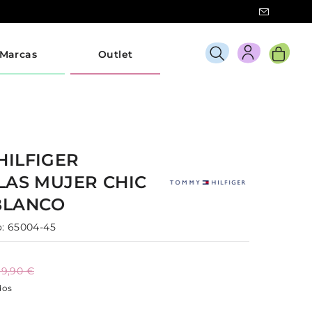
Marcas
Outlet
HILFIGER
LLAS
MUJER
CHIC
BLANCO
:
65004-45
19,90 €
dos