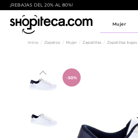
¡REBAJAS DEL 20% AL 80%!
Mujer
Inicio
Zapatos
Mujer
Zapatillas
Zapatillas bajas
-50%