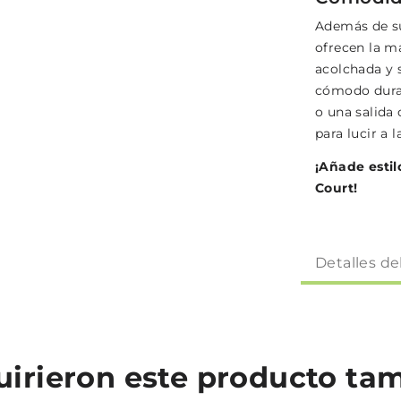
Además de su
ofrecen la m
acolchada y s
cómodo duran
o una salida
para lucir a 
¡Añade estil
Court!
Detalles de
quirieron este producto t