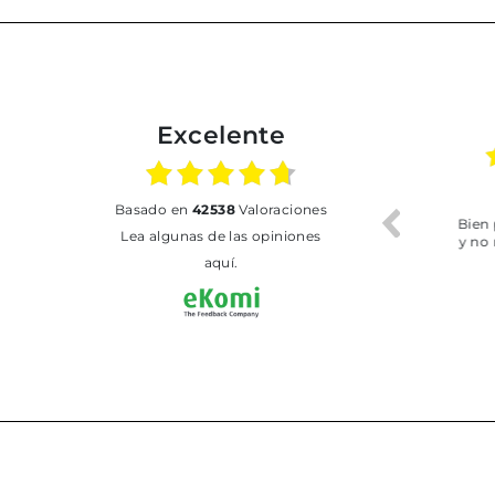
Excelente
02.07.2026
01.07.2026
basado en
42538
Valoraciones
Todo bien
BUENA
T
Lea algunas de las opiniones
aquí.