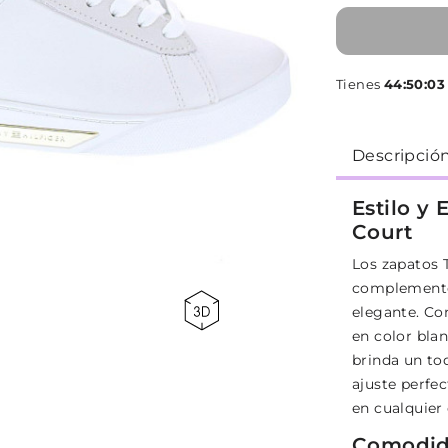
Tienes
44:50:02
Descripció
Estilo y 
Court
Los zapatos 
complemento 
elegante. Con
en color bla
brinda un to
ajuste perfec
en cualquier
Comodida