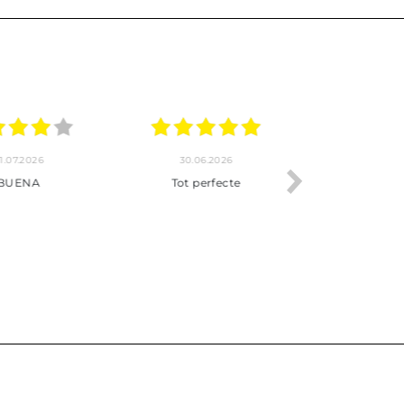
.2026
22.06.2026
20.06.2026
ho, pedido
Servicio muy completo
Envío rápid
 son muy
desde la compra hasta la
 los envíos y
entrega del producto.
paquetados.