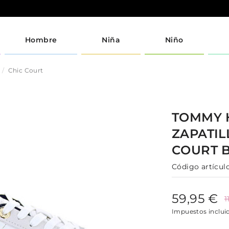
Hombre
Niña
Niño
Chic Court
TOMMY 
ZAPATI
COURT
Código artículo
59,95 €
1
Impuestos inclui