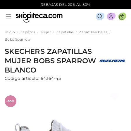
¡REBAJAS DEL 20% AL 80%!
0
Inicio
Zapatos
Mujer
Zapatillas
Zapatillas bajas
Bobs Sparrow
SKECHERS
ZAPATILLAS
MUJER
BOBS SPARROW
BLANCO
Código artículo:
64364-45
-50%