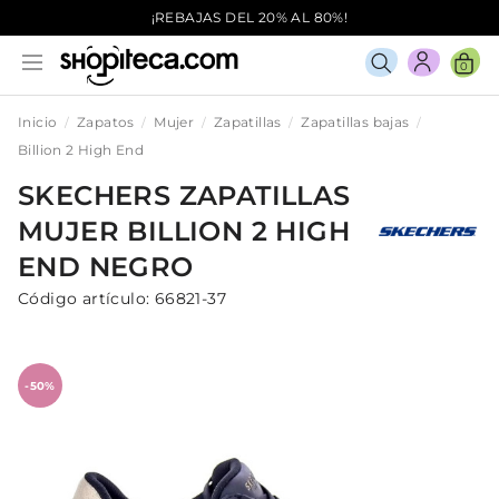
¡REBAJAS DEL 20% AL 80%!
0
Inicio
Zapatos
Mujer
Zapatillas
Zapatillas bajas
Billion 2 High End
SKECHERS
ZAPATILLAS
MUJER
BILLION 2 HIGH
END
NEGRO
Código artículo:
66821-37
-50%