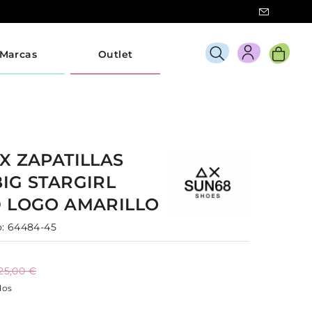
Marcas
Outlet
AX
ZAPATILLAS
BIG STARGIRL
D LOGO
AMARILLO
:
64484-45
25,00 €
dos