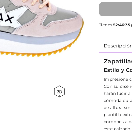
Tienes
52:46:34
Descripció
Zapatill
Estilo y 
Impresiona c
Con su diseño
harán lucir 
cómoda duran
de altura sin
plantilla ext
cordones a c
este calzado