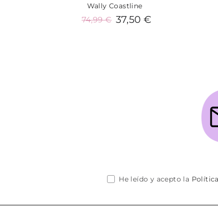
Wally Coastline
37,50 €
74,99 €
Añadir al carrito
He leído y acepto la
Polític