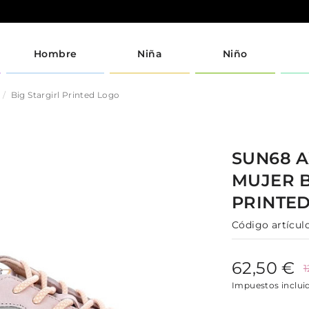
Hombre
Niña
Niño
Big Stargirl Printed Logo
SUN68 
MUJER
PRINTE
Código artículo
62,50 €
1
Impuestos inclui