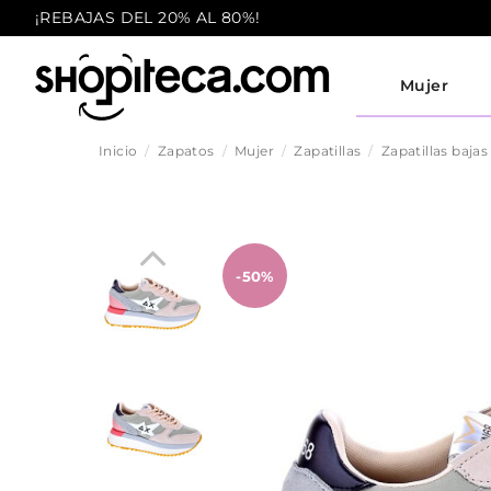
¡REBAJAS DEL 20% AL 80%!
Mujer
Inicio
Zapatos
Mujer
Zapatillas
Zapatillas bajas
-50%