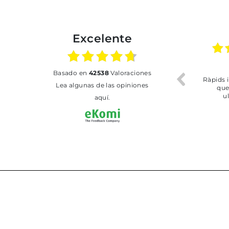
Excelente
02.07.2026
01.07.2026
basado en
42538
Valoraciones
Todo bien
BUENA
Lea algunas de las opiniones
aquí.