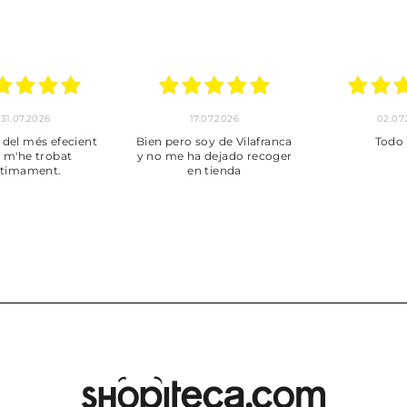
30.06.2026
24.06.2026
2
Tot perfecte
***
Pedido
envi
puntuales
muy bien