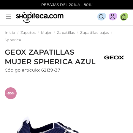
¡REBAJAS DEL 20% AL 80%!
0
Inicio
Zapatos
Mujer
Zapatillas
Zapatillas bajas
Spherica
GEOX
ZAPATILLAS
MUJER
SPHERICA
AZUL
Código artículo:
62139-37
-50%