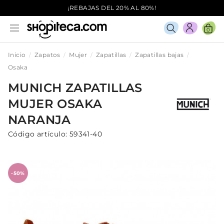
¡REBAJAS DEL 20% AL 80%!
0
Inicio
Zapatos
Mujer
Zapatillas
Zapatillas bajas
Osaka
MUNICH
ZAPATILLAS
MUJER
OSAKA
NARANJA
Código artículo:
59341-40
-50%