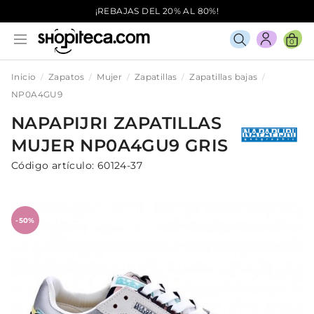
¡REBAJAS DEL 20% AL 80%!
0
Inicio
Zapatos
Mujer
Zapatillas
Zapatillas bajas
NP0A4GU9
NAPAPIJRI
ZAPATILLAS
MUJER
NP0A4GU9
GRIS
Código artículo:
60124-37
-50%