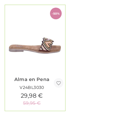
-50%
Alma en Pena
V24BL3030
29,98 €
59,95 €