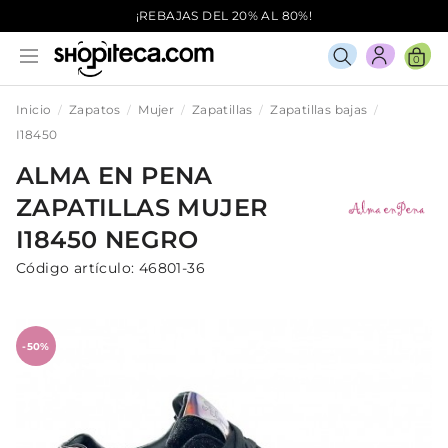
¡REBAJAS DEL 20% AL 80%!
0
Inicio
Zapatos
Mujer
Zapatillas
Zapatillas bajas
I18450
ALMA EN PENA
ZAPATILLAS
MUJER
I18450
NEGRO
Código artículo:
46801-36
-50%