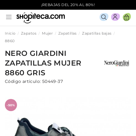
¡REBAJAS DEL 20% AL 80%!
0
Inicio
Zapatos
Mujer
Zapatillas
Zapatillas bajas
8860
NERO GIARDINI
ZAPATILLAS
MUJER
8860
GRIS
Código artículo:
50449-37
-50%