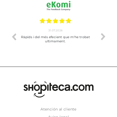
17.07.2026
'he trobat
Bien pero soy de Vilafranca y no me ha
dejado recoger en tienda
Atención al cliente
Aviso legal