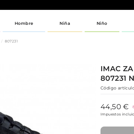
Hombre
Niña
Niño
807231
IMAC
ZA
807231
Código artículo
44,50 €
Impuestos inclui