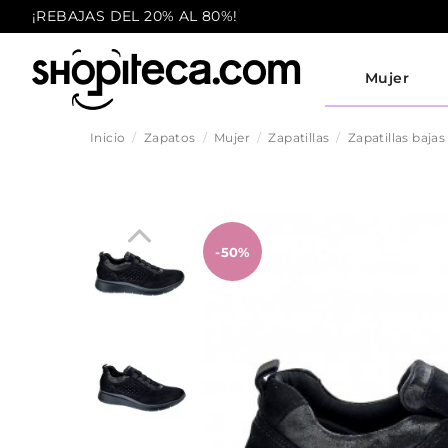
¡REBAJAS DEL 20% AL 80%!
Mujer
Inicio
Zapatos
Mujer
Zapatillas
Zapatillas bajas
-50%