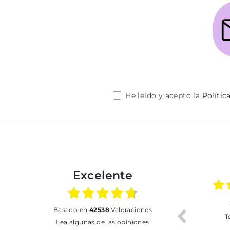
He leído y acepto la
Polític
Excelente
02.07.2026
01.07.2026
basado en
42538
Valoraciones
Todo bien
BUENA
T
Lea algunas de las opiniones