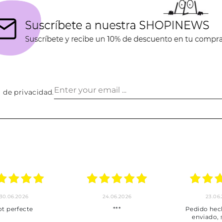
a de privacidad
.
30.06.2026
24.06.2026
23.06
ot perfecte
***
Pedido hec
enviado,