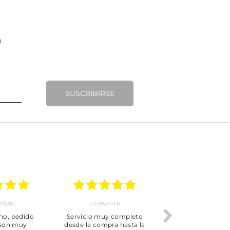
SUSCRIBIRSE
.2026
22.06.2026
20.06.2026
ho, pedido
Servicio muy completo
Envío rápid
 son muy
desde la compra hasta la