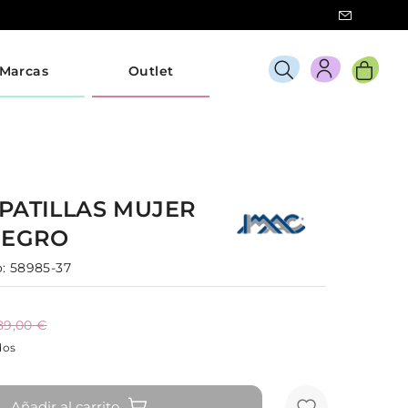
Marcas
Outlet
PATILLAS
MUJER
NEGRO
:
58985-37
89,00 €
dos
Añadir al carrito