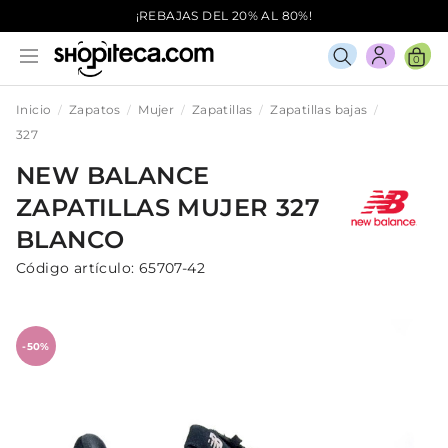
¡REBAJAS DEL 20% AL 80%!
0
Inicio
Zapatos
Mujer
Zapatillas
Zapatillas bajas
327
NEW BALANCE
ZAPATILLAS
MUJER
327
BLANCO
Código artículo:
65707-42
-50%