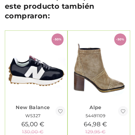
este producto también
compraron:
-50%
-50%
New Balance
Alpe
WS327
54491109
65,00 €
64,98 €
130,00 €
129,95 €