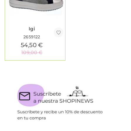
Igi
2659122
54,50 €
109,00 €