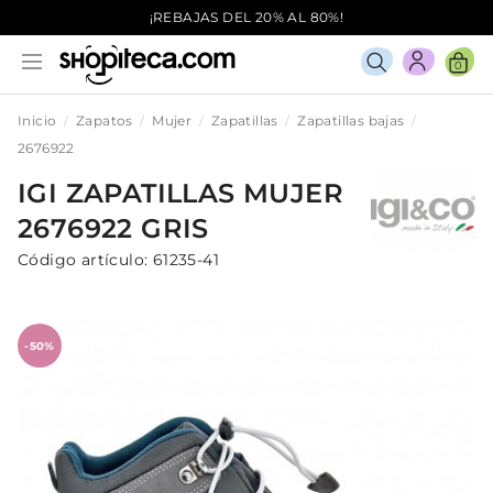
¡REBAJAS DEL 20% AL 80%!
0
Inicio
Zapatos
Mujer
Zapatillas
Zapatillas bajas
2676922
IGI
ZAPATILLAS
MUJER
2676922
GRIS
Código artículo:
61235-41
-50%