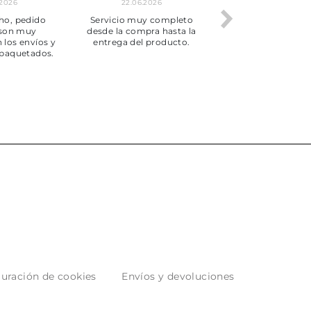
.2026
22.06.2026
20.06.2026
ho, pedido
Servicio muy completo
Envío rápid
 son muy
desde la compra hasta la
 los envíos y
entrega del producto.
paquetados.
uración de cookies
Envíos y devoluciones