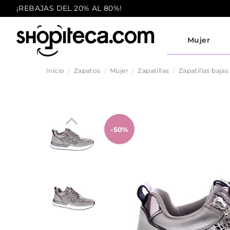
¡REBAJAS DEL 20% AL 80%!
Mujer
Inicio
Zapatos
Mujer
Zapatillas
Zapatillas bajas
-50%