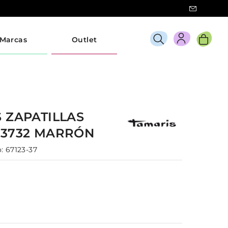
Marcas
Outlet
S
ZAPATILLAS
23732
MARRÓN
:
67123-37