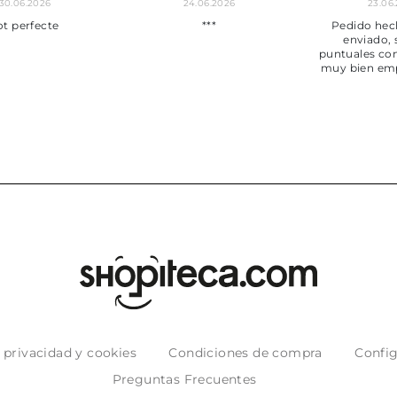
30.06.2026
24.06.2026
23.06
ot perfecte
***
Pedido hec
enviado,
puntuales con
muy bien em
e privacidad y cookies
Condiciones de compra
Config
Preguntas Frecuentes