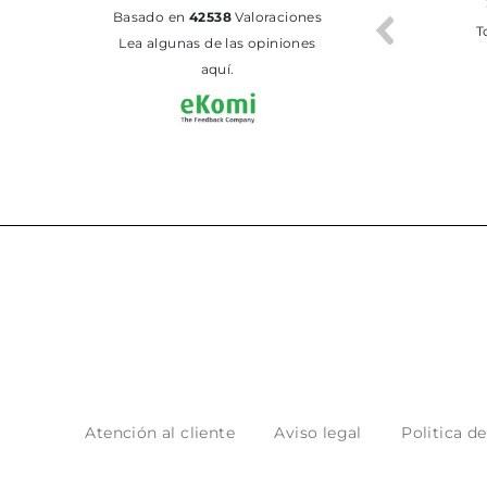
02.07.2026
01.07.2026
basado en
42538
Valoraciones
Todo bien
BUENA
T
Lea algunas de las opiniones
aquí.
Atención al cliente
Aviso legal
Politica d