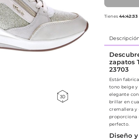
Tienes
44:42:32
Descripció
Descubre 
zapatos 
23703
Están fabric
tono beige y
elegante con
brillar en cu
cremallera y 
proporciona 
perfecto.
Diseño y