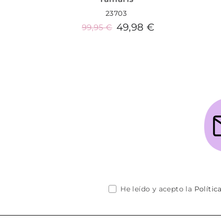
23703
49,98 €
99,95 €
Añadir al carrito
He leído y acepto la
Polític