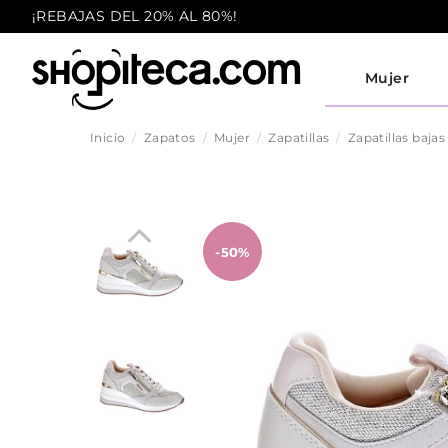
¡REBAJAS DEL 20% AL 80%!
Mujer
Inicio
Zapatos
Mujer
Zapatillas
Zapatillas bajas
-50%