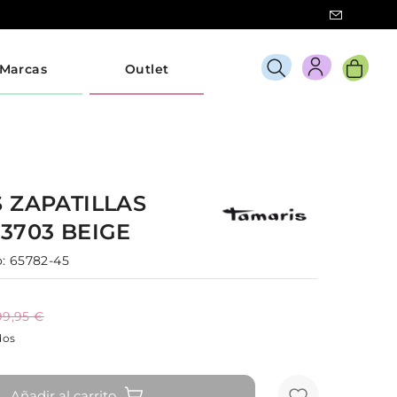
Marcas
Outlet
S
ZAPATILLAS
23703
BEIGE
:
65782-45
99,95 €
dos
Añadir al carrito