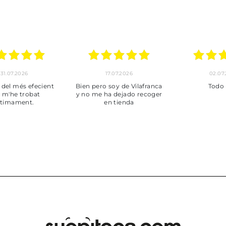
30.06.2026
24.06.2026
23.06
ot perfecte
***
Pedido hec
enviado,
puntuales con
muy bien em