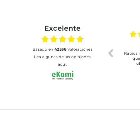
Excelente
02.07.2026
01.07.2026
basado en
42538
Valoraciones
Todo bien
BUENA
T
Lea algunas de las opiniones
aquí.