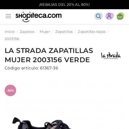
¡REBAJAS DEL 20% AL 80%!
0
Inicio
Zapatos
Mujer
Zapatillas
Zapatillas bajas
2003156
LA STRADA
ZAPATILLAS
MUJER
2003156
VERDE
Código artículo:
61367-36
-50%