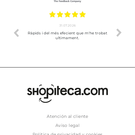
31.07.2026
17.07.2026
i del més efecient que m'he trobat
Bien pero soy de Vilafranca 
ultimament.
dejado recoger en tie
Atención al cliente
Aviso legal
Politica de privacidad y cookies