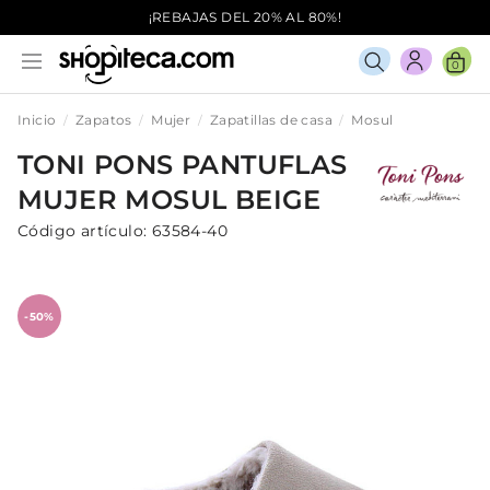
¡REBAJAS DEL 20% AL 80%!
0
Inicio
Zapatos
Mujer
Zapatillas de casa
Mosul
TONI PONS
PANTUFLAS
MUJER
MOSUL
BEIGE
Código artículo:
63584-40
-50%