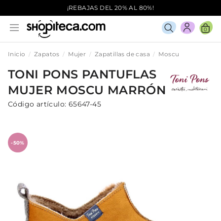
¡REBAJAS DEL 20% AL 80%!
0
Inicio
Zapatos
Mujer
Zapatillas de casa
Moscu
TONI PONS
PANTUFLAS
MUJER
MOSCU
MARRÓN
Código artículo:
65647-45
-50%