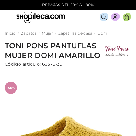
¡REBAJAS DEL 20% AL 80%!
0
Inicio
Zapatos
Mujer
Zapatillas de casa
Domi
TONI PONS
PANTUFLAS
MUJER
DOMI
AMARILLO
Código artículo:
63576-39
-50%