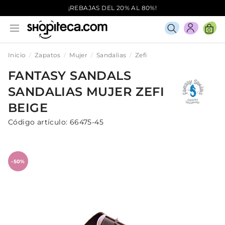
¡REBAJAS DEL 20% AL 80%!
0
Inicio
Zapatos
Mujer
Sandalias
Zefi
FANTASY SANDALS
SANDALIAS
MUJER
ZEFI
BEIGE
Código artículo:
66475-45
-50%