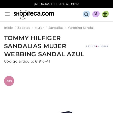
¡REBAJAS DEL 20% AL 80%!
0
Inicio
Zapatos
Mujer
Sandalias
Webbing Sandal
TOMMY HILFIGER
SANDALIAS
MUJER
WEBBING SANDAL
AZUL
Código artículo:
61916-41
-50%