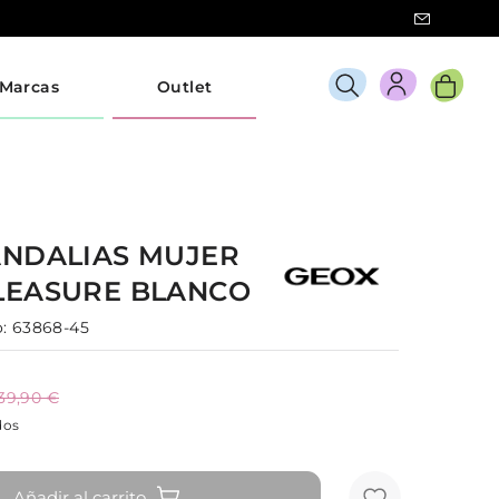
Marcas
Outlet
ANDALIAS
MUJER
LEASURE
BLANCO
:
63868-45
39,90 €
dos
Añadir al carrito