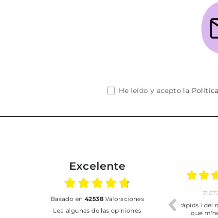
He leído y acepto la
Polític
Excelente
02.07.2026
01.07.2026
basado en
42538
Valoraciones
Todo bien
BUENA
T
Lea algunas de las opiniones