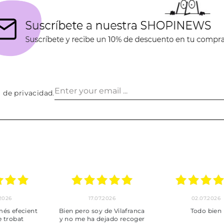
a de privacidad
.
30.06.2026
24.06.2026
23.06
ot perfecte
***
Pedido hec
enviado,