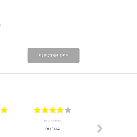
SUSCRIBIRSE
.2026
22.06.2026
20.06.2026
ho, pedido
Servicio muy completo
Envío rápid
 son muy
desde la compra hasta la