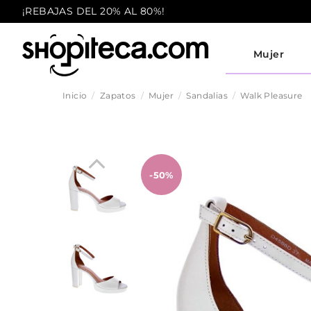
¡REBAJAS DEL 20% AL 80%!
Mujer
Inicio
Zapatos
Mujer
Sandalias
Walk Pleasure
-50%