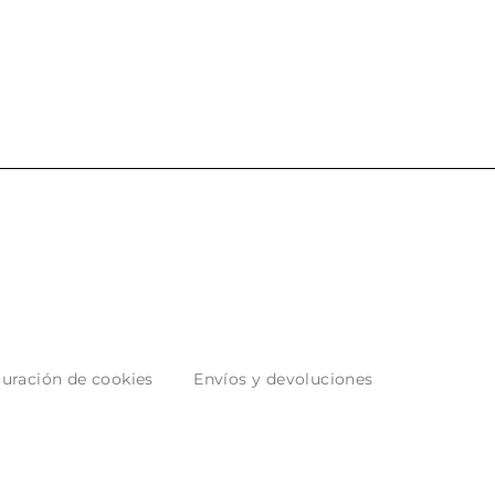
 los envíos y
entrega del producto.
paquetados.
uración de cookies
Envíos y devoluciones