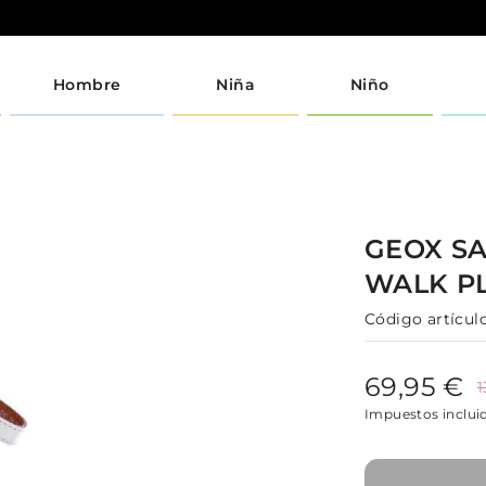
Hombre
Niña
Niño
GEOX
S
WALK P
Código artículo
69,95 €
1
Impuestos inclui