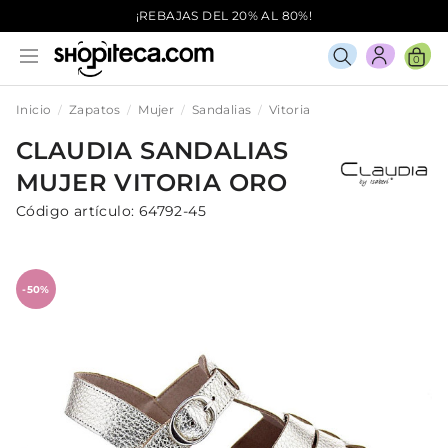
¡REBAJAS DEL 20% AL 80%!
0
Inicio
Zapatos
Mujer
Sandalias
Vitoria
CLAUDIA
SANDALIAS
MUJER
VITORIA
ORO
Código artículo:
64792-45
-50%