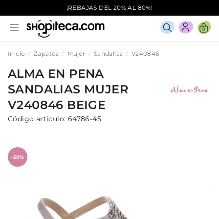
¡REBAJAS DEL 20% AL 80%!
0
Inicio
Zapatos
Mujer
Sandalias
V240846
ALMA EN PENA
SANDALIAS
MUJER
V240846
BEIGE
Código artículo:
64786-45
-50%